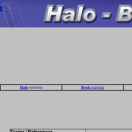
Halo
startsida
Brisk
startsida
Tester / Referenser