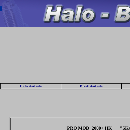
Halo
startsida
Brisk
startsida
PRO MOD 2000+ HK "SKÅPE